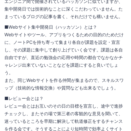
エンジニア間で開催されているハッカソンに似ていますが、
集中開発日では技術的なことに深くこだわっていません。た
まっているブログの記事を書く、それだけでも構いません。
■Webサイト集中開発日（ハッカソン）とは？
Webサイトやツール、アプリをつくるための目的のためだけ
に、ノートPCを持ち寄って集まり各自が課題を設定・宣言
し、その課題に集中して創り上げていく会です。課題は各自
自由ですが、直近の勉強会の応用や時間の都合でなかなかチ
ャレンジ出来ていないことなどを課題にすると良いでしょ
う。
また、同じWebサイトを作る仲間が集まるので、スキルスワ
ップ（技術的な情報交換）や質問なども出来るでしょう。
■レビュー会とは？
レビュー会とはお互いのその日の目標を宣言し、途中で進捗
チェックし、またその場で第三者の客観的な意見を聞いて、
迷っているところを早期に解決して軌道修正をするチャンス
を作る会です。そうすることにより短時間で効率よくサイト